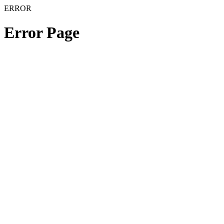
ERROR
Error Page