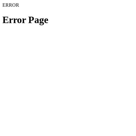
ERROR
Error Page