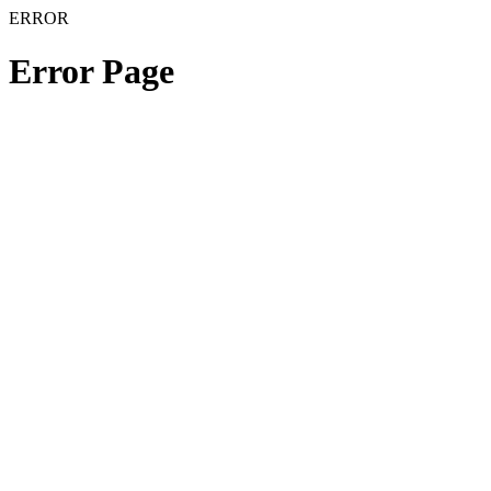
ERROR
Error Page