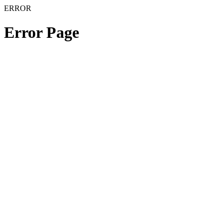
ERROR
Error Page