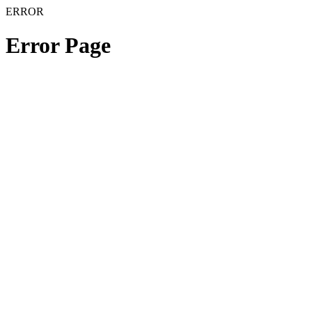
ERROR
Error Page