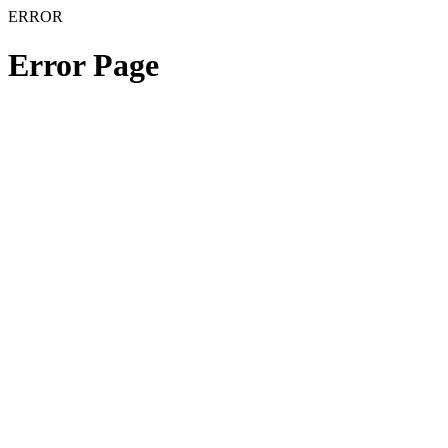
ERROR
Error Page