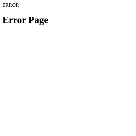
ERROR
Error Page