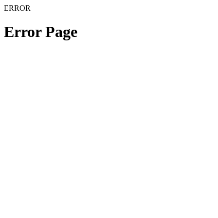
ERROR
Error Page