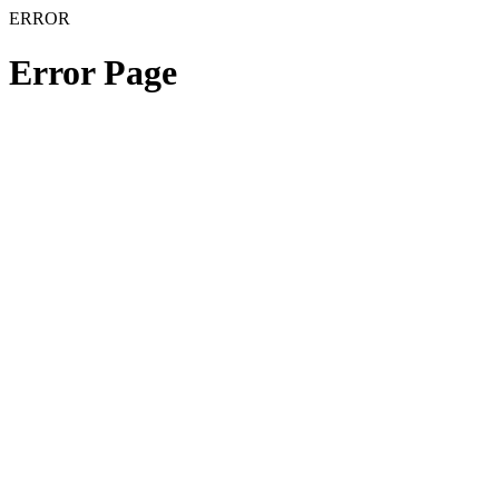
ERROR
Error Page