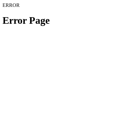
ERROR
Error Page