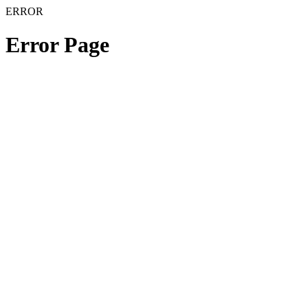
ERROR
Error Page