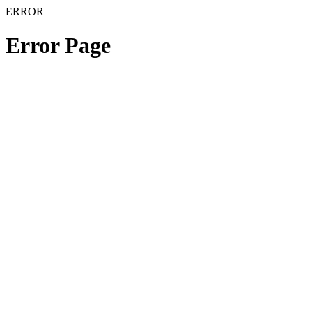
ERROR
Error Page