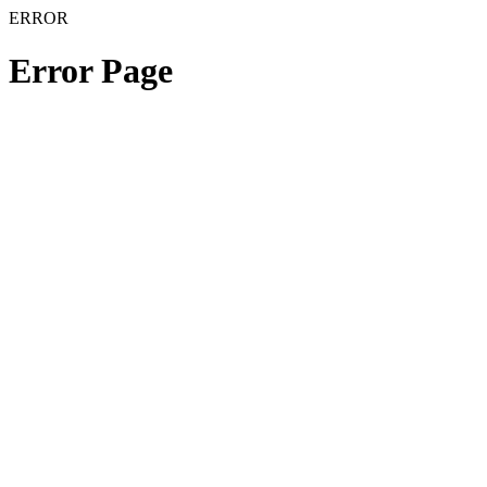
ERROR
Error Page