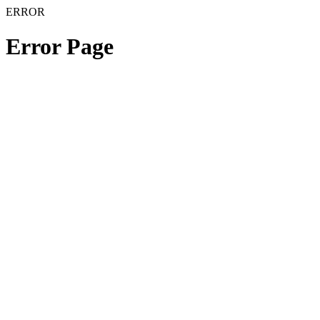
ERROR
Error Page