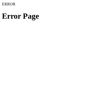
ERROR
Error Page