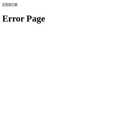
ERROR
Error Page