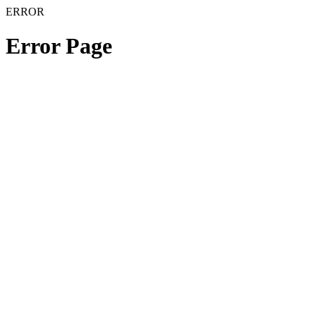
ERROR
Error Page