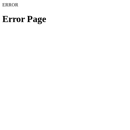
ERROR
Error Page