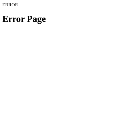
ERROR
Error Page