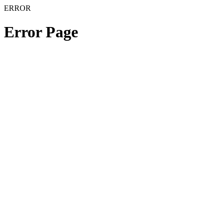
ERROR
Error Page