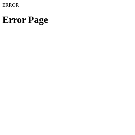
ERROR
Error Page