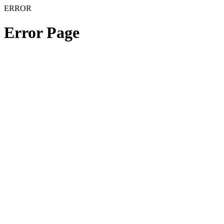
ERROR
Error Page