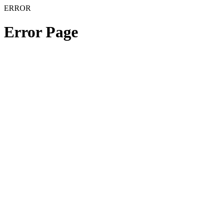
ERROR
Error Page