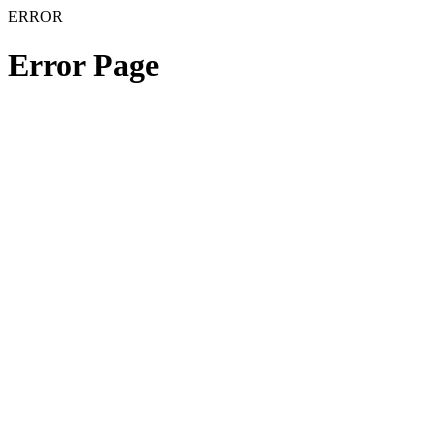
ERROR
Error Page