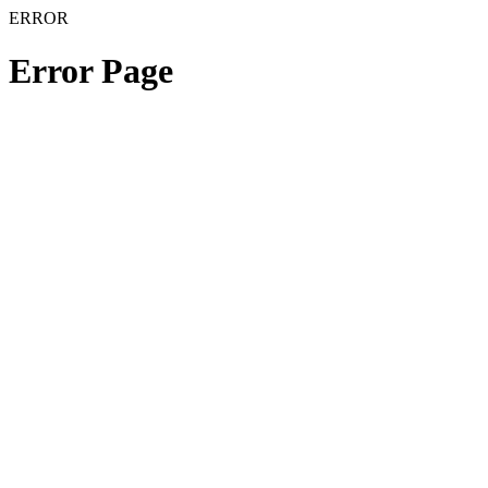
ERROR
Error Page