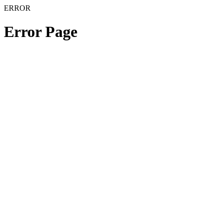
ERROR
Error Page