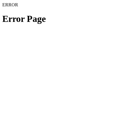
ERROR
Error Page