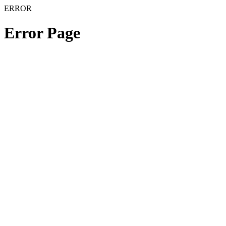
ERROR
Error Page