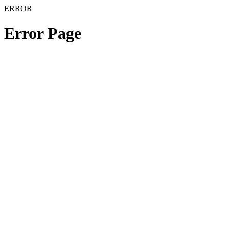
ERROR
Error Page