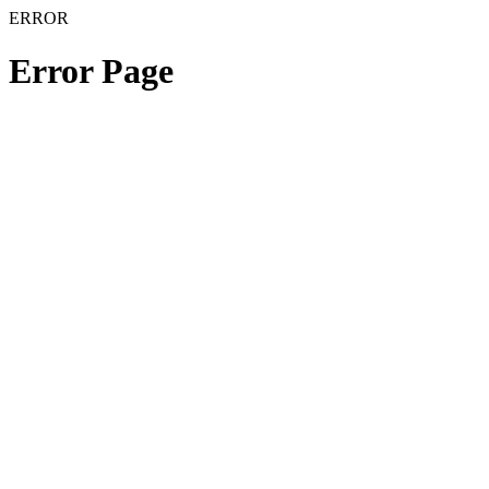
ERROR
Error Page