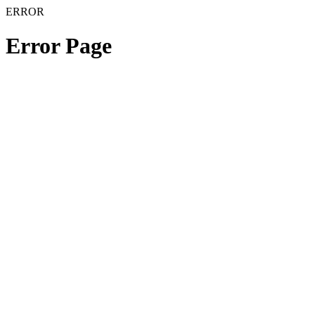
ERROR
Error Page