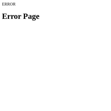
ERROR
Error Page