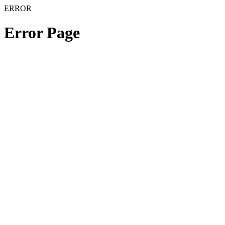
ERROR
Error Page