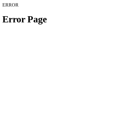
ERROR
Error Page