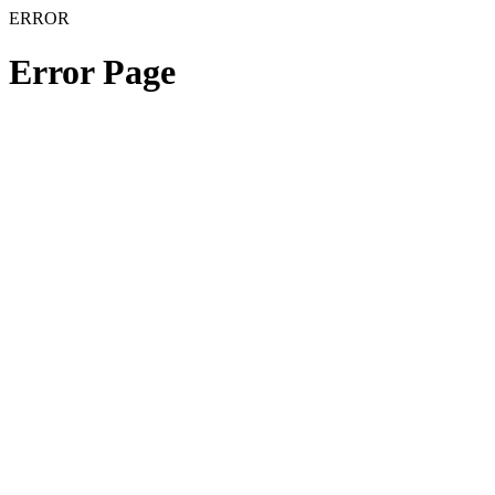
ERROR
Error Page