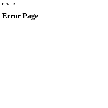
ERROR
Error Page