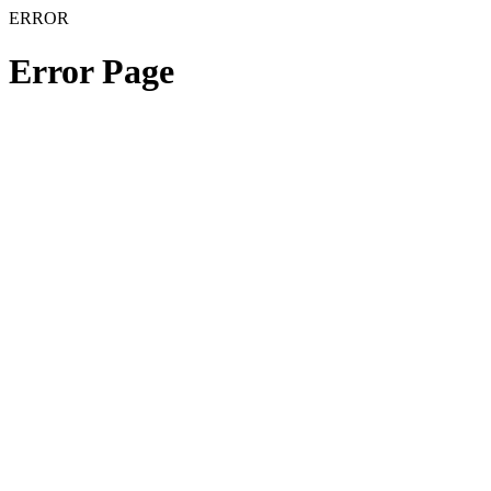
ERROR
Error Page