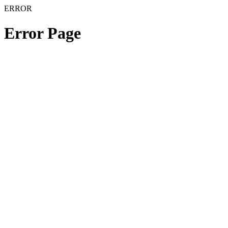
ERROR
Error Page