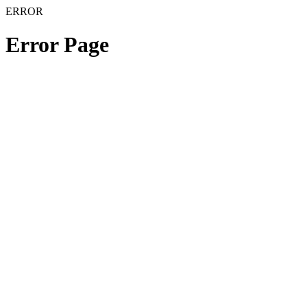
ERROR
Error Page