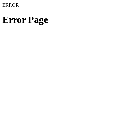
ERROR
Error Page