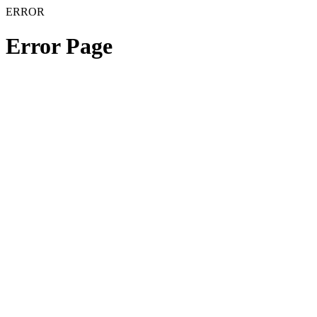
ERROR
Error Page