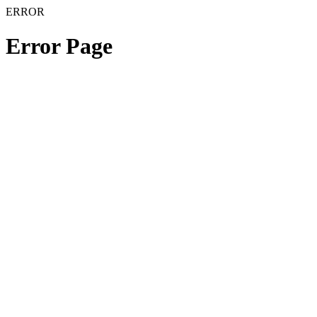
ERROR
Error Page