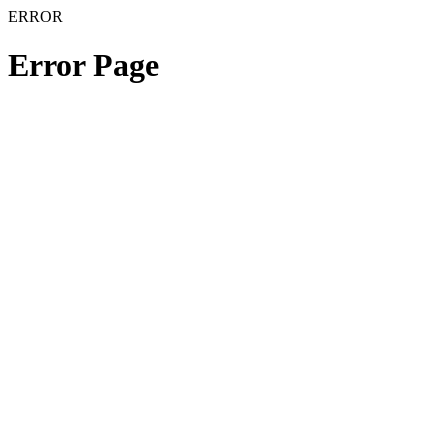
ERROR
Error Page