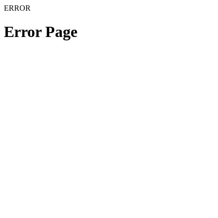
ERROR
Error Page