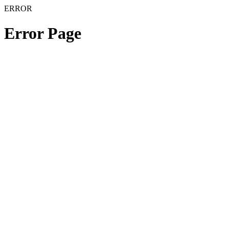
ERROR
Error Page