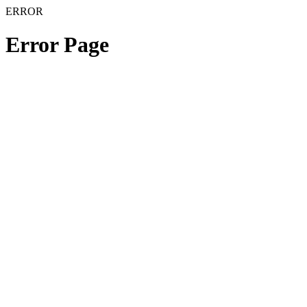
ERROR
Error Page