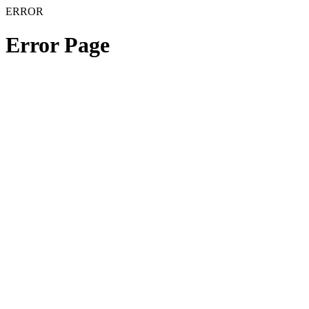
ERROR
Error Page