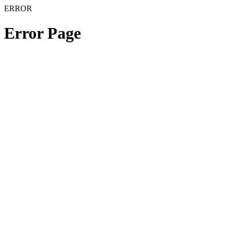
ERROR
Error Page