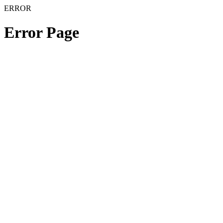
ERROR
Error Page