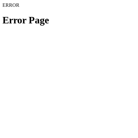
ERROR
Error Page